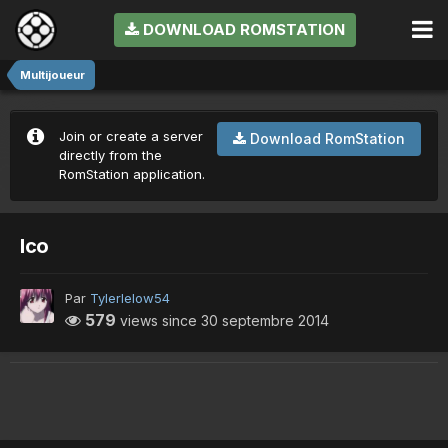
DOWNLOAD ROMSTATION
Multijoueur
Join or create a server
Download RomStation
directly from the
RomStation application.
Ico
Par
Tylerlelow54
579
views since
30 septembre 2014