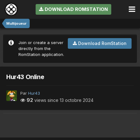
DOWNLOAD ROMSTATION
Multijoueur
Join or create a server
Download RomStation
directly from the
RomStation application.
Hur43 Online
Par
Hur43
92
views since
13 octobre 2024