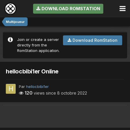
DOWNLOAD ROMSTATION
Multijoueur
Join or create a server
Download RomStation
directly from the
RomStation application.
hellocbibi1er Online
Par
hellocbibi1er
120
views since
8 octobre 2022