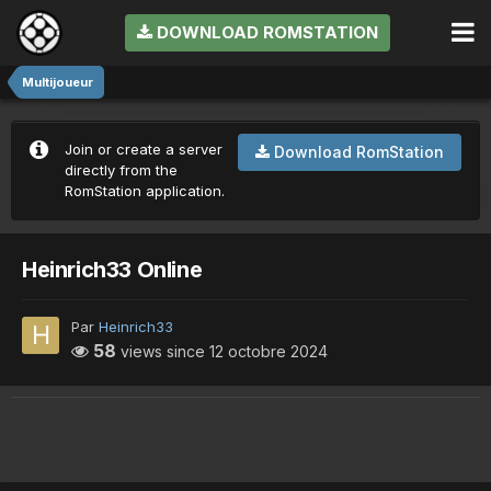
DOWNLOAD ROMSTATION
Multijoueur
Join or create a server
Download RomStation
directly from the
RomStation application.
Heinrich33 Online
Par
Heinrich33
58
views since
12 octobre 2024