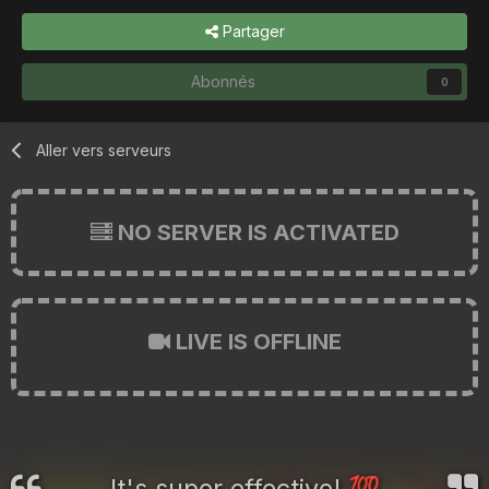
Partager
Abonnés
0
Aller vers serveurs
NO SERVER IS ACTIVATED
LIVE IS OFFLINE
It's super effective!
💯