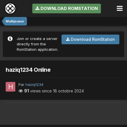
DOWNLOAD ROMSTATION
Multijoueur
Join or create a server
Download RomStation
directly from the
RomStation application.
haziq1234 Online
Par
haziq1234
91
views since
18 octobre 2024