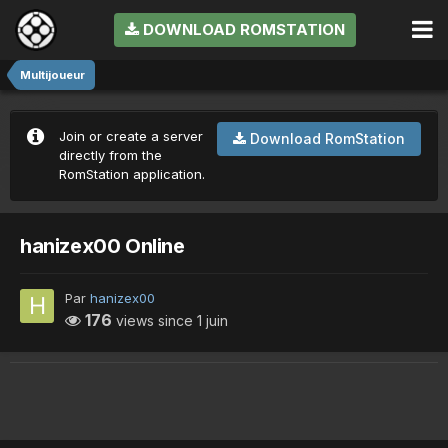
DOWNLOAD ROMSTATION
Multijoueur
Join or create a server
Download RomStation
directly from the
RomStation application.
hanizex00 Online
Par
hanizex00
176
views since
1 juin