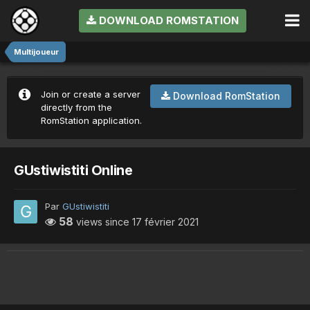
DOWNLOAD ROMSTATION
Multijoueur
Join or create a server
Download RomStation
directly from the
RomStation application.
GUstiwistiti Online
Par
GUstiwistiti
58
views since
17 février 2021