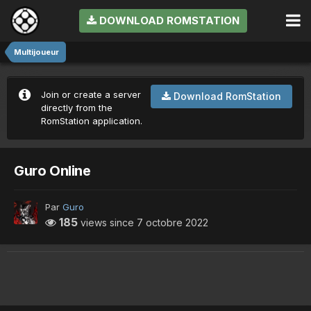
DOWNLOAD ROMSTATION
Multijoueur
Join or create a server
Download RomStation
directly from the
RomStation application.
Guro Online
Par
Guro
185
views since
7 octobre 2022