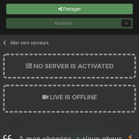
Partager
Abonnés
0
Aller vers serveurs
NO SERVER IS ACTIVATED
LIVE IS OFFLINE
A man chooses, a slave obeys.
🏌️