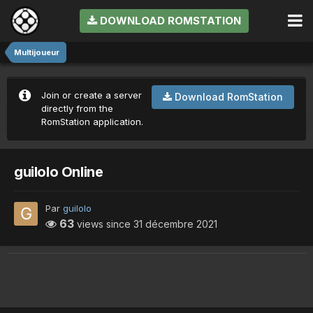
DOWNLOAD ROMSTATION
Multijoueur
Join or create a server
Download RomStation
directly from the
RomStation application.
guilolo Online
Par
guilolo
63
views since
31 décembre 2021