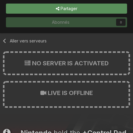
Partager
Abonnés
0
Aller vers serveurs
NO SERVER IS ACTIVATED
LIVE IS OFFLINE
Nintendo
held the
+Control Pad