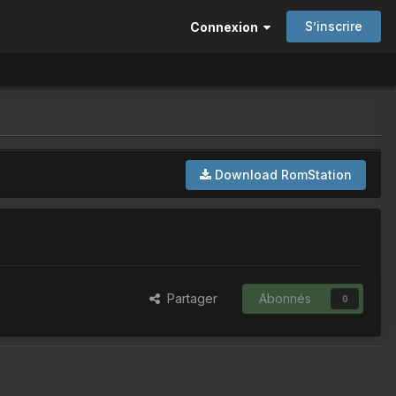
S’inscrire
Connexion
Download RomStation
Partager
Abonnés
0