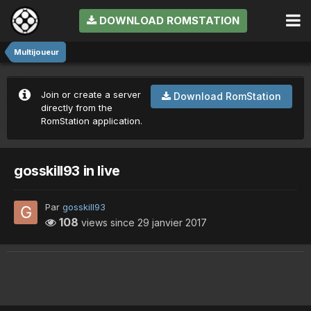
DOWNLOAD ROMSTATION
Multijoueur
Join or create a server
Download RomStation
directly from the
RomStation application.
gosskill93 in live
Par
gosskill93
108
views since
29 janvier 2017