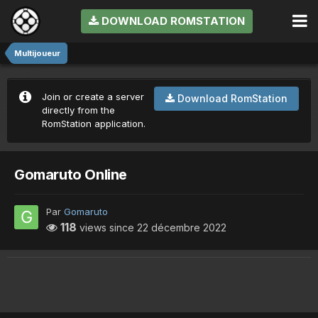
DOWNLOAD ROMSTATION
Multijoueur
Join or create a server
Download RomStation
directly from the
RomStation application.
Gomaruto Online
Par
Gomaruto
118
views since
22 décembre 2022