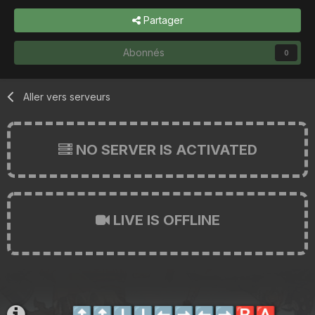
Partager
Abonnés
0
Aller vers serveurs
NO SERVER IS ACTIVATED
LIVE IS OFFLINE
⬆️
⬆️
⬇️
⬇️
⬅️
➡️
⬅️
➡️
🅱️
🅰️