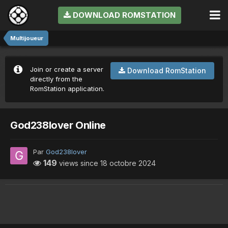
DOWNLOAD ROMSTATION
Multijoueur
Join or create a server
Download RomStation
directly from the
RomStation application.
God238lover Online
Par
God238lover
149
views since
18 octobre 2024