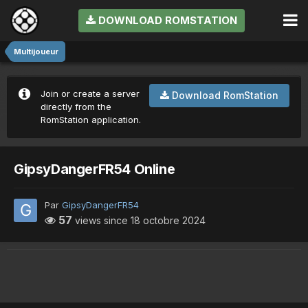
DOWNLOAD ROMSTATION
Multijoueur
Join or create a server
Download RomStation
directly from the
RomStation application.
GipsyDangerFR54 Online
Par
GipsyDangerFR54
57
views since
18 octobre 2024