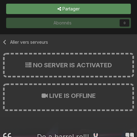
Partager
Abonnés
0
Aller vers serveurs
NO SERVER IS ACTIVATED
LIVE IS OFFLINE
Do a barrel roll!
🐰