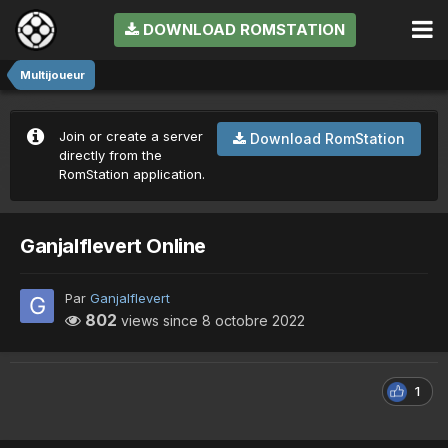
DOWNLOAD ROMSTATION
Multijoueur
Join or create a server
Download RomStation
directly from the
RomStation application.
Ganjalflevert Online
Par
Ganjalflevert
802
views since
8 octobre 2022
1