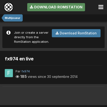
DOWNLOAD ROMSTATION
Multijoueur
Join or create a server
Download RomStation
directly from the
RomStation application.
fx974 en live
Par
fx974
185
views since
30 septembre 2014