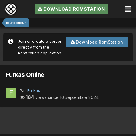
DOWNLOAD ROMSTATION
Multijoueur
Join or create a server
Download RomStation
directly from the
RomStation application.
Furkas Online
Par
Furkas
184
views since
16 septembre 2024