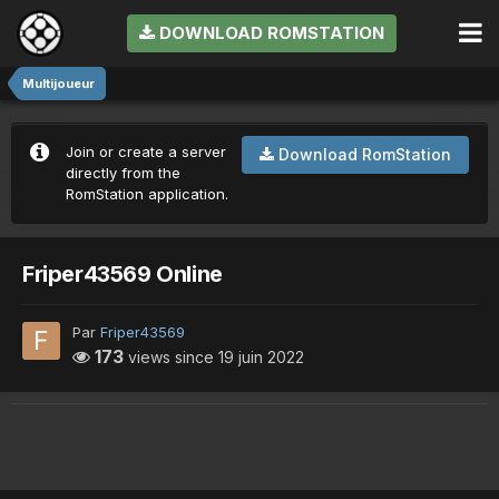
DOWNLOAD ROMSTATION
Multijoueur
Join or create a server
Download RomStation
directly from the
RomStation application.
Friper43569 Online
Par
Friper43569
173
views since
19 juin 2022