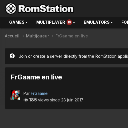
GAMES
MULTIPLAYER
EMULATORS
FO
19
Accueil
Multijoueur
FrGaame en live
Join or create a server directly from the RomStation appli
FrGaame en live
Par
FrGaame
185
views since
28 juin 2017