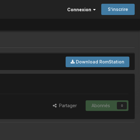
S’inscrire
Connexion
Download RomStation
Partager
Abonnés
0