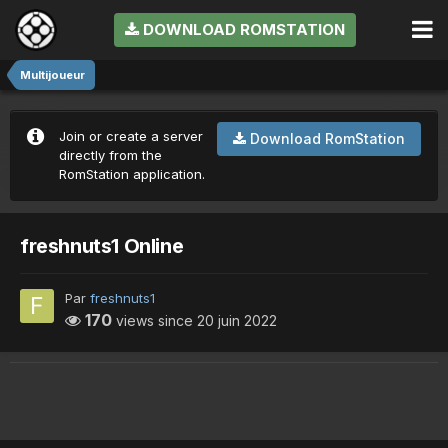
DOWNLOAD ROMSTATION
Multijoueur
Join or create a server
Download RomStation
directly from the
RomStation application.
freshnuts1 Online
Par
freshnuts1
170
views since
20 juin 2022