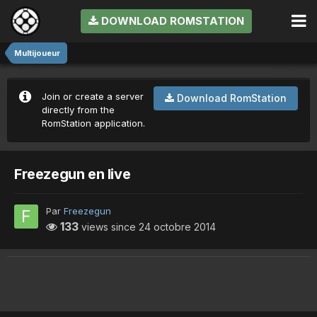
DOWNLOAD ROMSTATION
Multijoueur
Join or create a server
Download RomStation
directly from the
RomStation application.
Freezegun en live
Par
Freezegun
133
views since
24 octobre 2014