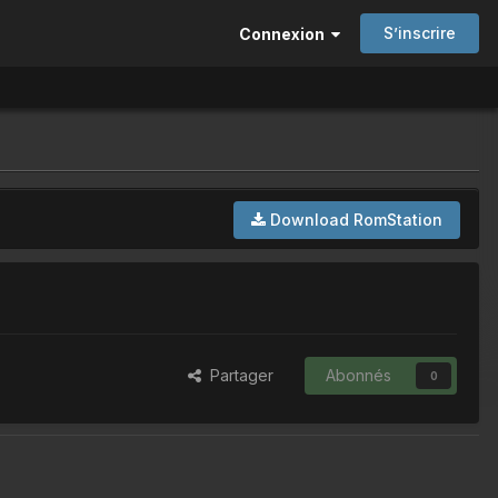
S’inscrire
Connexion
Download RomStation
Partager
Abonnés
0