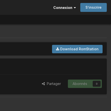
S’inscrire
Connexion
Download RomStation
Partager
Abonnés
0