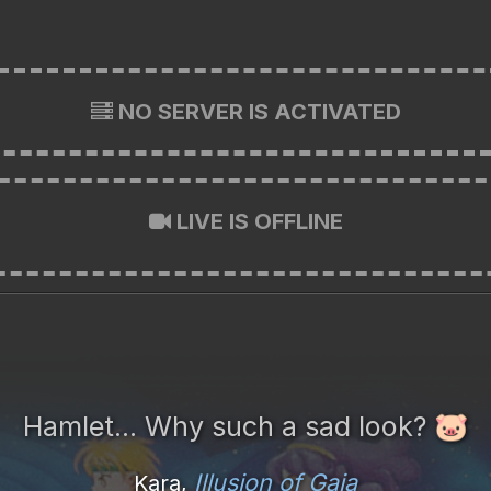
NO SERVER IS ACTIVATED
LIVE IS OFFLINE
Hamlet... Why such a sad look?
🐷
Illusion of Gaia
Kara,