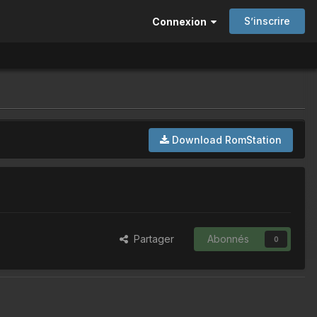
S’inscrire
Connexion
Download RomStation
Partager
Abonnés
0