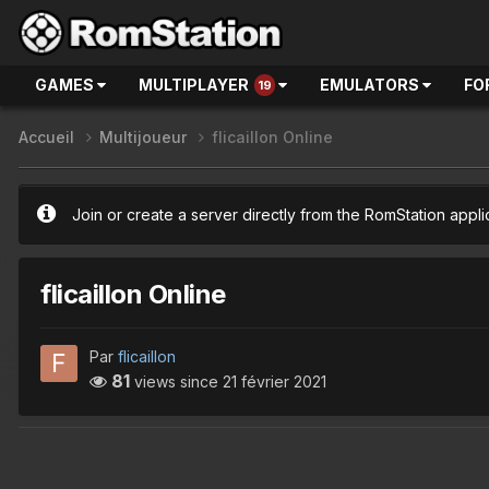
GAMES
MULTIPLAYER
EMULATORS
FO
19
Accueil
Multijoueur
flicaillon Online
Join or create a server directly from the RomStation appli
flicaillon Online
Par
flicaillon
81
views since
21 février 2021