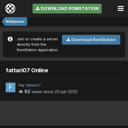
DOWNLOAD ROMSTATION
Multijoueur
Join or create a server
Download RomStation
directly from the
RomStation application.
fattari07 Online
Par
fattari07
92
views since
20 juin 2022