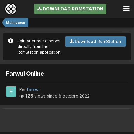
DOWNLOAD ROMSTATION
Multijoueur
Join or create a server
Download RomStation
directly from the
RomStation application.
Farwul Online
Par
Farwul
123
views since
8 octobre 2022