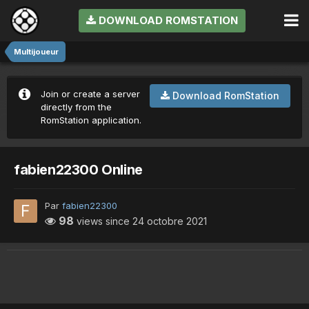
DOWNLOAD ROMSTATION
Multijoueur
Join or create a server
Download RomStation
directly from the
RomStation application.
fabien22300 Online
Par
fabien22300
98
views since
24 octobre 2021