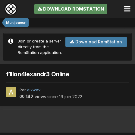
DOWNLOAD ROMSTATION
Multijoueur
Join or create a server
Download RomStation
directly from the
RomStation application.
f1llon4lexandr3 Online
Par
alxwav
142
views since
19 juin 2022