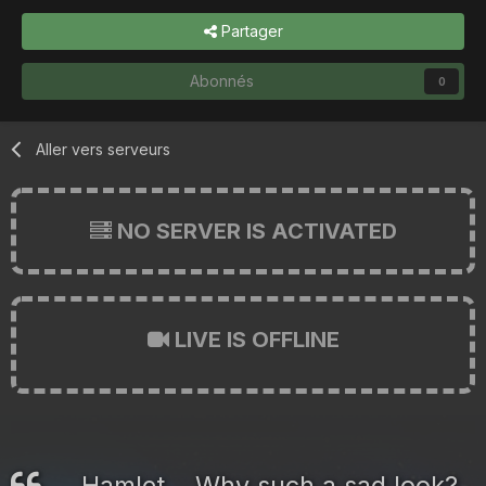
Partager
Abonnés
0
Aller vers serveurs
NO SERVER IS ACTIVATED
LIVE IS OFFLINE
Hamlet... Why such a sad look?