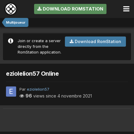
DOWNLOAD ROMSTATION
Multijoueur
Join or create a server
Download RomStation
directly from the
RomStation application.
eziolelion57 Online
Par
eziolelion57
96
views since
4 novembre 2021