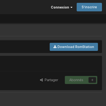
S’inscrire
Connexion
Download RomStation
Partager
Abonnés
0