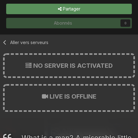
Partager
Abonnés
0
Aller vers serveurs
NO SERVER IS ACTIVATED
LIVE IS OFFLINE
What is a man? A miserable little