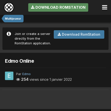
DOWNLOAD ROMSTATION
Multijoueur
Join or create a server
Download RomStation
directly from the
RomStation application.
Edmo Online
Par
Edmo
254
views since
1 janvier 2022