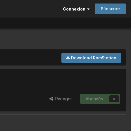
S’inscrire
Connexion
Download RomStation
Partager
Abonnés
0