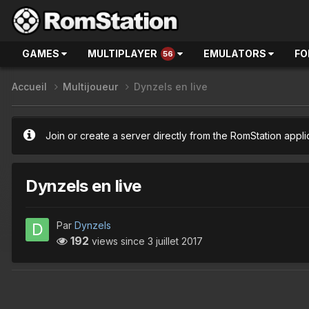
GAMES
MULTIPLAYER
EMULATORS
FO
56
Accueil
Multijoueur
Dynzels en live
Join or create a server directly from the RomStation appli
Dynzels en live
Par
Dynzels
192
views since
3 juillet 2017