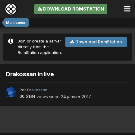
DOWNLOAD ROMSTATION
Multijoueur
Join or create a server
Download RomStation
directly from the
RomStation application.
Drakossan in live
Par
Drakossan
369
views since
24 janvier 2017