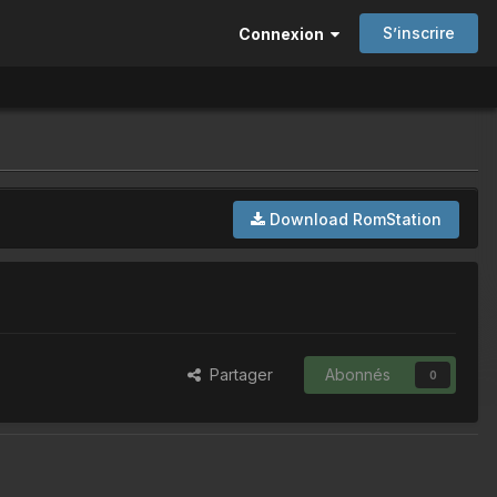
S’inscrire
Connexion
Download RomStation
Partager
Abonnés
0