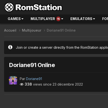
GAMES
MULTIPLAYER
EMULATORS
FO
15
Accueil
Multijoueur
Doriane91 Online
Join or create a server directly from the RomStation appli
Doriane91 Online
Par
Doriane91
338
views since
23 décembre 2022