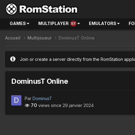
GAMES
MULTIPLAYER
EMULATORS
FO
57
Accueil
Multijoueur
DominusT Online
Join or create a server directly from the RomStation appli
DominusT Online
Par
DominusT
70
views since
29 janvier 2024