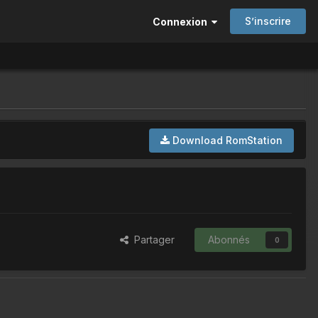
S’inscrire
Connexion
Download RomStation
Partager
Abonnés
0