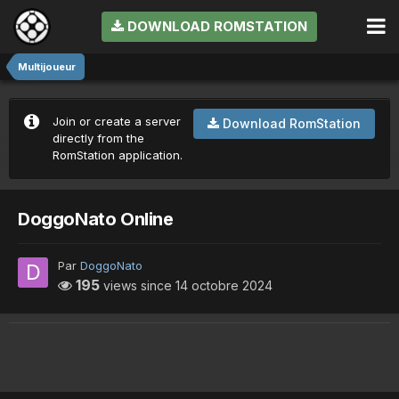
DOWNLOAD ROMSTATION
Multijoueur
Join or create a server
Download RomStation
directly from the
RomStation application.
DoggoNato Online
Par
DoggoNato
195
views since
14 octobre 2024