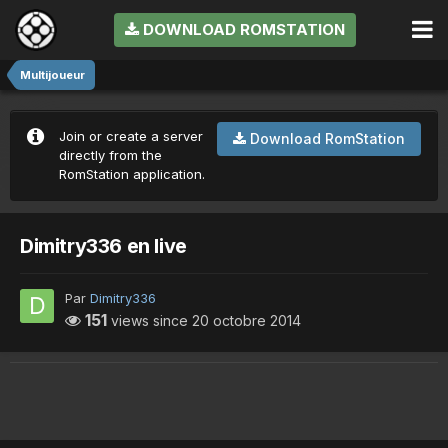
DOWNLOAD ROMSTATION
Multijoueur
Join or create a server
Download RomStation
directly from the
RomStation application.
Dimitry336 en live
Par
Dimitry336
151
views since
20 octobre 2014