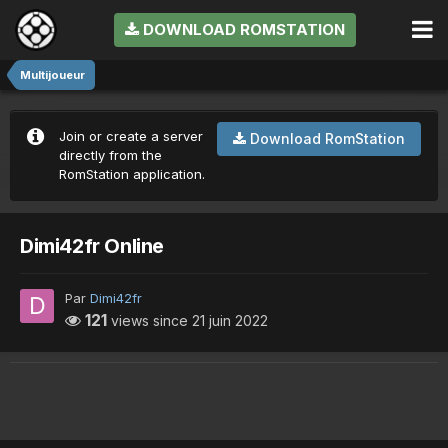
DOWNLOAD ROMSTATION
Multijoueur
Join or create a server
Download RomStation
directly from the
RomStation application.
Dimi42fr Online
Par
Dimi42fr
121
views since
21 juin 2022