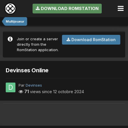
DOWNLOAD ROMSTATION
Multijoueur
Join or create a server
Download RomStation
directly from the
RomStation application.
Devinses Online
Par
Devinses
71
views since
12 octobre 2024