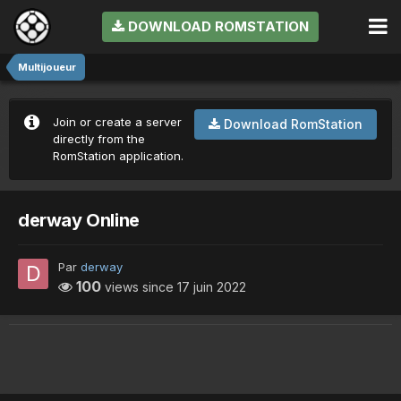
DOWNLOAD ROMSTATION
Multijoueur
Join or create a server
Download RomStation
directly from the
RomStation application.
derway Online
Par
derway
100
views since
17 juin 2022