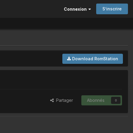
S’inscrire
Connexion
Download RomStation
Partager
Abonnés
0