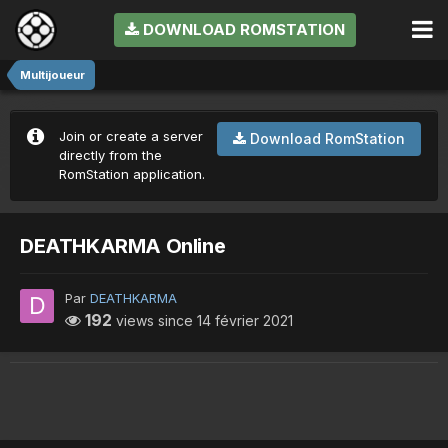
DOWNLOAD ROMSTATION
Multijoueur
Join or create a server
Download RomStation
directly from the
RomStation application.
DEATHKARMA Online
Par
DEATHKARMA
192
views since
14 février 2021