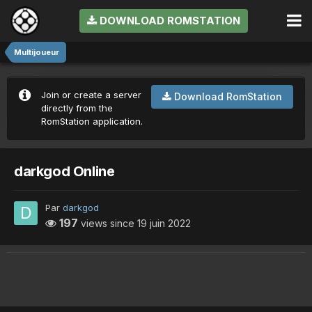
DOWNLOAD ROMSTATION
Multijoueur
Join or create a server
Download RomStation
directly from the
RomStation application.
darkgod Online
Par
darkgod
197
views since
19 juin 2022