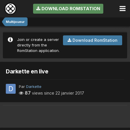
DOWNLOAD ROMSTATION
Multijoueur
Join or create a server
Download RomStation
directly from the
RomStation application.
Darkette en live
Par
Darkette
87
views since
22 janvier 2017