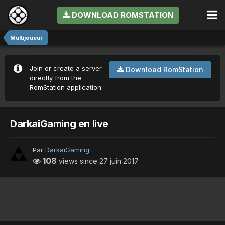
DOWNLOAD ROMSTATION
Multijoueur
Join or create a server
Download RomStation
directly from the
RomStation application.
DarkaiGaming en live
Par
DarkaiGaming
108
views since
27 juin 2017