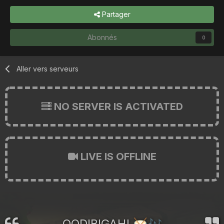
Partager
Abonnés
0
Aller vers serveurs
NO SERVER IS ACTIVATED
LIVE IS OFFLINE
OODIBIGAH!
🥁
🎶