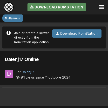
DOWNLOAD ROMSTATION
Multijoueur
Join or create a server
Download RomStation
directly from the
RomStation application.
Dalenj17 Online
Par
Dalenj17
91
views since
11 octobre 2024