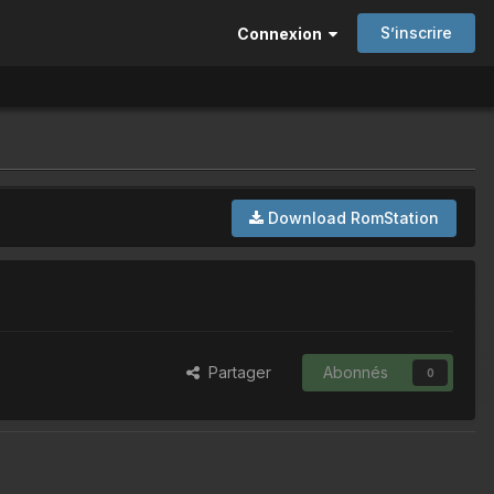
S’inscrire
Connexion
Download RomStation
Partager
Abonnés
0