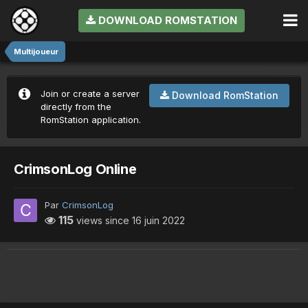
DOWNLOAD ROMSTATION
Multijoueur
Join or create a server
Download RomStation
directly from the
RomStation application.
CrimsonLog Online
Par
CrimsonLog
115
views since
16 juin 2022