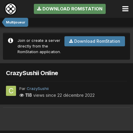
DOWNLOAD ROMSTATION
Multijoueur
Join or create a server
Download RomStation
directly from the
RomStation application.
CrazySushii Online
Par
CrazySushii
118
views since
22 décembre 2022